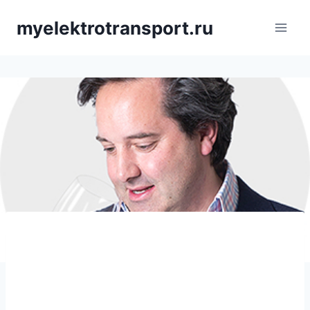
Saltar
myelektrotransport.ru
al
contenido